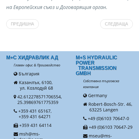
на Европейския съюз и Договарящия орган.
ПРЕДИШНА
СЛЕДВАЩА
М+С ХИДРАВЛИК АД
M+S HYDRAULIC
POWER
Главен офис & Производство
TRANSMISSION
България
GMBH
Собствена търговска
Казанлък, 6100,
компания
ул. Козлодуй 68
Germany
42.612278571706554,
25.39869761775359
Robert-Bosch-Str. 46,
63225 Langen
+359 431 65167,
+359 431 64271
+49 (0)6103 70647-0
+359 431 64114
+49 (0)6103 70647-29
msh@ms-
mseu@ms-