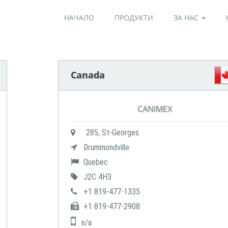
НАЧАЛО
ПРОДУКТИ
ЗА НАС
Canada
CANIMEX
285, St-Georges
Drummondville
Quebec
J2C 4H3
+1 819-477-1335
+1 819-477-2908
n/a