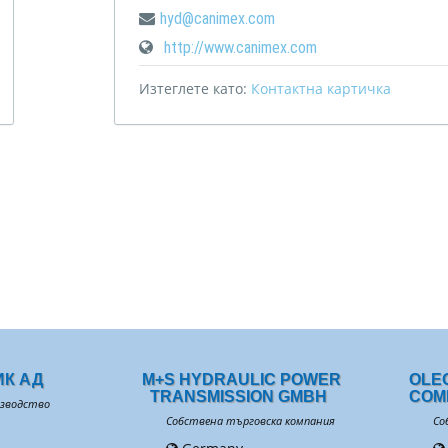
hyd@canimex.com
http://www.canimex.com
Изтеглете като:
Контактна картичка
ИК АД
M+S HYDRAULIC POWER
OLE
TRANSMISSION GMBH
COM
изводство
Собствена търговска компания
Со