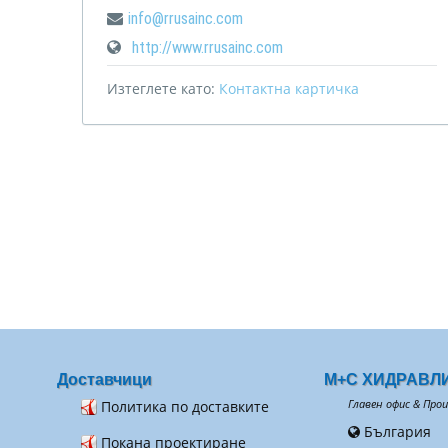
info@rrusainc.com
http://www.rrusainc.com
Изтеглете като:
Контактна картичка
Доставчици
М+С ХИДРАВЛ
Политика по доставките
Главен офис & Про
България
Покана проектиране