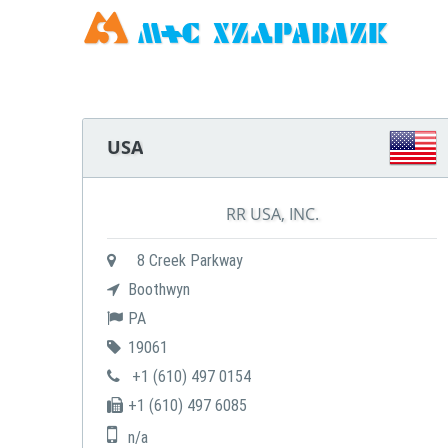
USA
RR USA, INC.
8 Creek Parkway
Boothwyn
PA
19061
+1 (610) 497 0154
+1 (610) 497 6085
n/a