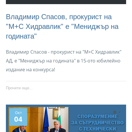
Владимир Спасов, прокурист на
"М+С Хидравлик" е "Мениджър на
годината"
Владимир Спасов - прокурист на "М+С Хидравлик"
АД, е "Мениджър на годината" в 15-ото юбилейно
издание на конкурса!
Прочети още...
Окт
04