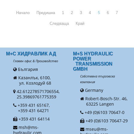
Начало
Предишна
1
2
3
4
5
6
7
Следваща
Край
М+С ХИДРАВЛИК АД
M+S HYDRAULIC
POWER
Главен офис & Производство
TRANSMISSION
България
GMBH
Собствена търговска
Казанлък, 6100,
компания
ул. Козлодуй 68
Germany
42.612278571706554,
25.39869761775359
Robert-Bosch-Str. 46,
63225 Langen
+359 431 65167,
+359 431 64271
+49 (0)6103 70647-0
+359 431 64114
+49 (0)6103 70647-29
msh@ms-
mseu@ms-
hydraulic.com