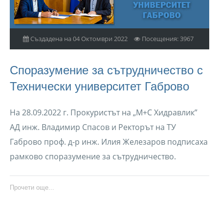
Създадена на 04 Октомври 2022
Посещения: 3967
Споразумение за сътрудничество с
Технически университет Габрово
На 28.09.2022 г. Прокуристът на „М+С Хидравлик”
АД инж. Владимир Спасов и Ректорът на ТУ
Габрово проф. д-р инж. Илия Железаров подписаха
рамково споразумение за сътрудничество.
Прочети още...