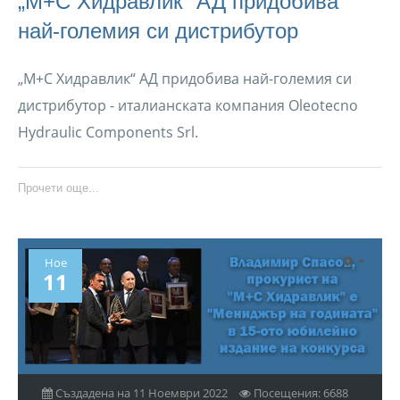
„М+С Хидравлик“ АД придобива
най-големия си дистрибутор
„М+С Хидравлик“ АД придобива най-големия си
дистрибутор - италианската компания Oleotecno
Hydraulic Components Srl.
Прочети още...
Ное
11
Създадена на 11 Ноември 2022
Посещения: 6688